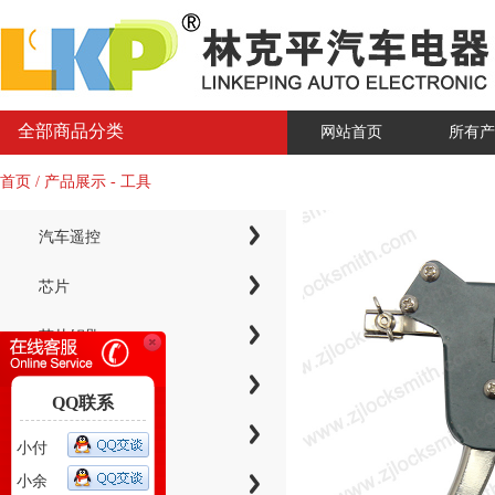
全部商品分类
网站首页
所有产
首页 / 产品展示 - 工具
汽车遥控
芯片
芯片钥匙
KYDZ子机系列
QQ联系
电子芯片钥匙壳
小付
小余
智能卡小钥匙