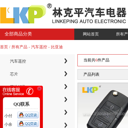
全部商品分类
网站首页
所有产
首页 / 所有产品 - 汽车遥控 - 比亚迪
当前共
6
件产品
汽车遥控
芯片
产品列表
芯片钥匙
KYDZ子机系列
QQ联系
电子芯片钥匙壳
小付
小余
智能卡小钥匙