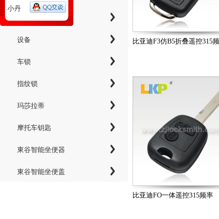
小丹
工具
设备
比亚迪F3仿B5折叠遥控315
车锁
指纹锁
玛莎拉蒂
摩托车钥匙
東谷智能坐便器
東谷智能坐便盖
比亚迪FO一体遥控315频率