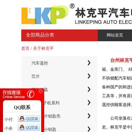
全部商品分类
网站首页
首页 / 关于林克平
台州林克
汽车遥控
箱、金库门、 
芯片
不拆锁配汽车钥
各种国产的和进
芯片钥匙
工具等，并有原
KYDZ子机系列
遥控供顾客选择
QQ联系
电子芯片钥匙壳
公司坐落在
小付
史。林克平是中
小余
智能卡小钥匙