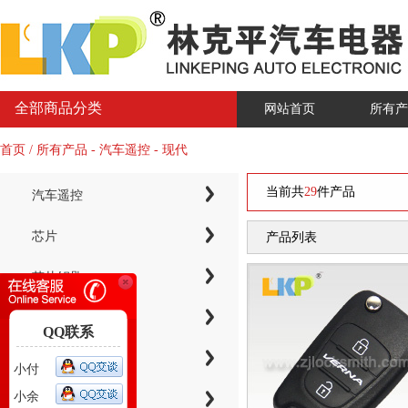
全部商品分类
网站首页
所有产
首页 / 所有产品 - 汽车遥控 - 现代
当前共
29
件产品
汽车遥控
芯片
产品列表
芯片钥匙
KYDZ子机系列
QQ联系
电子芯片钥匙壳
小付
小余
智能卡小钥匙