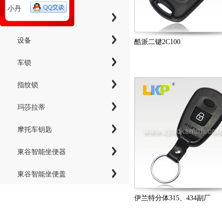
小丹
工具
设备
酷派二键2C100
车锁
指纹锁
玛莎拉蒂
摩托车钥匙
東谷智能坐便器
東谷智能坐便盖
伊兰特分体315、434副厂