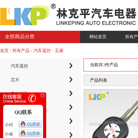
全部商品分类
网站首页
所有产
首页 / 所有产品 - 汽车遥控 - 五菱
当前共
3
件产品
汽车遥控
芯片
产品列表
芯片钥匙
KYDZ子机系列
QQ联系
电子芯片钥匙壳
小付
小余
智能卡小钥匙