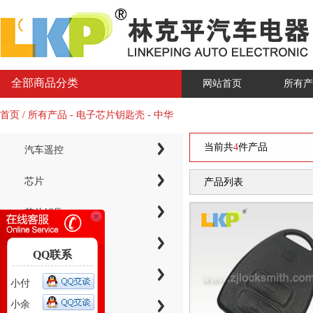
全部商品分类
网站首页
所有产
首页 / 所有产品 - 电子芯片钥匙壳 - 中华
当前共
4
件产品
汽车遥控
芯片
产品列表
芯片钥匙
KYDZ子机系列
QQ联系
电子芯片钥匙壳
小付
小余
智能卡小钥匙