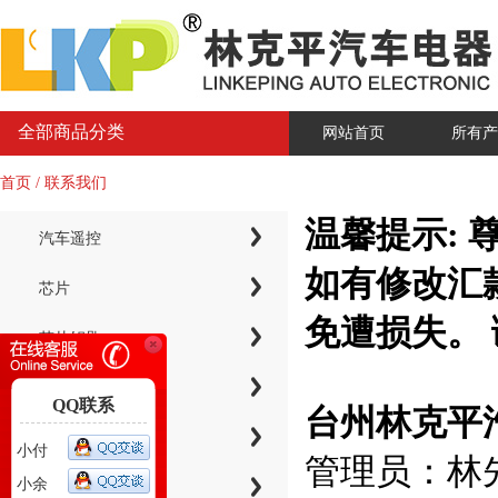
全部商品分类
网站首页
所有产
首页 / 联系我们
温馨提示:
汽车遥控
如有修改汇
芯片
免遭损失。 
芯片钥匙
KYDZ子机系列
QQ联系
台州林克平
电子芯片钥匙壳
小付
管理员：林
小余
智能卡小钥匙