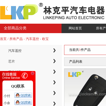
全部商品分类
网站首页
所有产
首页 / 所有产品 - 汽车遥控 - 欧宝
当前共
1
件产品
汽车遥控
芯片
产品列表
芯片钥匙
KYDZ子机系列
QQ联系
电子芯片钥匙壳
小付
小余
智能卡小钥匙