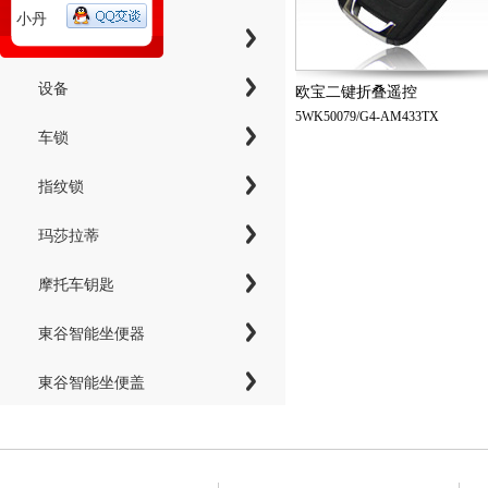
小丹
工具
设备
欧宝二键折叠遥控
5WK50079/G4-AM433TX
车锁
指纹锁
玛莎拉蒂
摩托车钥匙
東谷智能坐便器
東谷智能坐便盖