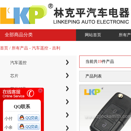
全部商品分类
网站首页
所有产
首页 / 所有产品 - 汽车遥控 - 吉利
当前共
19
件产品
汽车遥控
芯片
产品列表
芯片钥匙
KYDZ子机系列
QQ联系
电子芯片钥匙壳
小付
小余
智能卡小钥匙