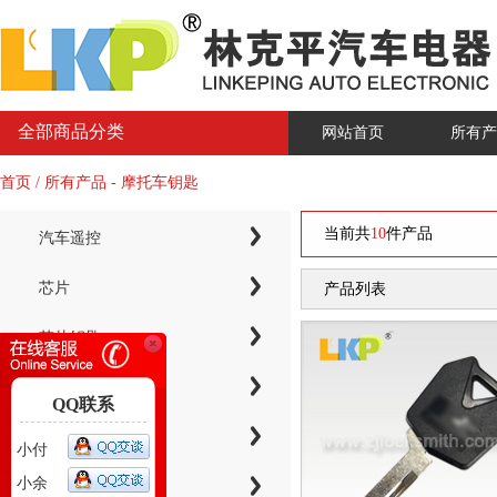
全部商品分类
网站首页
所有产
首页 / 所有产品 - 摩托车钥匙
当前共
10
件产品
汽车遥控
芯片
产品列表
芯片钥匙
KYDZ子机系列
QQ联系
电子芯片钥匙壳
小付
小余
智能卡小钥匙