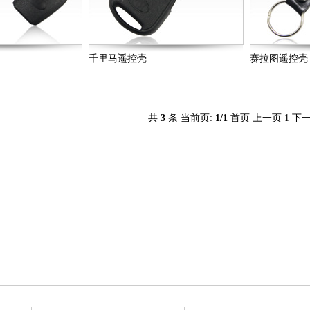
千里马遥控壳
赛拉图遥控壳
共
3
条 当前页:
1
/1
首页
上一页
1
下