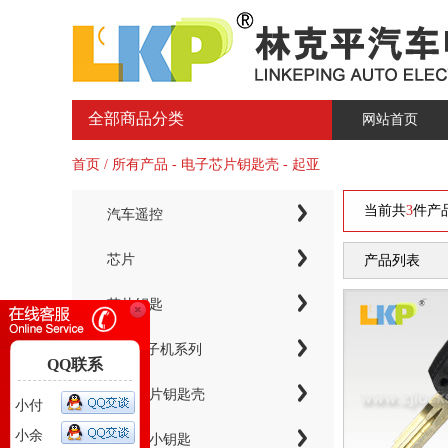
全部商品分类
网站首页
首页 / 所有产品 - 电子芯片钥匙壳 - 起亚
当前共
3
件产
汽车遥控
芯片
产品列表
芯片钥匙
KYDZ子机系列
QQ联系
电子芯片钥匙壳
小付
小余
智能卡小钥匙