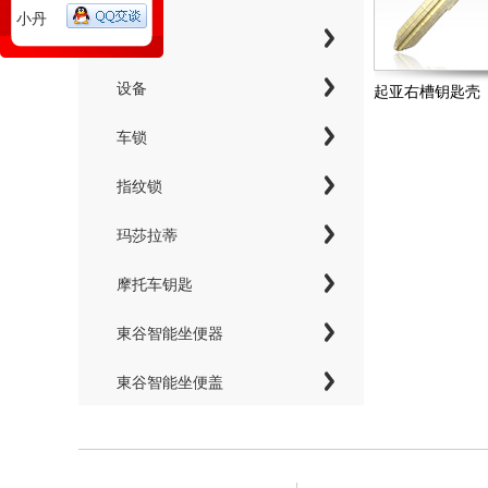
小丹
工具
设备
起亚右槽钥匙壳
车锁
指纹锁
玛莎拉蒂
摩托车钥匙
東谷智能坐便器
東谷智能坐便盖