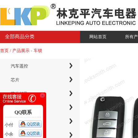
全部商品分类
网站首页
所有产
首页 / 产品展示 - 车锁
汽车遥控
芯片
芯片钥匙
KYDZ子机系列
QQ联系
电子芯片钥匙壳
小付
小余
智能卡小钥匙