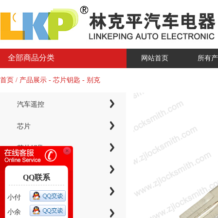
全部商品分类
网站首页
所有产
首页 / 产品展示 - 芯片钥匙 - 别克
汽车遥控
芯片
芯片钥匙
KYDZ子机系列
QQ联系
电子芯片钥匙壳
小付
小余
智能卡小钥匙